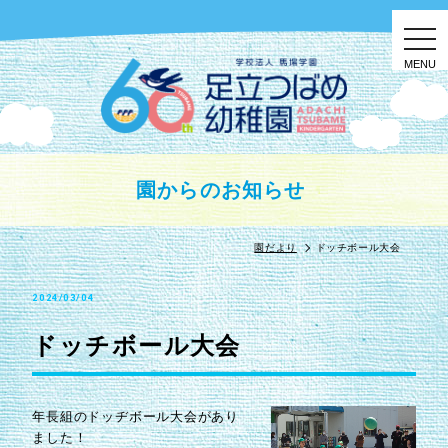
togg
navi
園からのお知らせ
園だより
ドッチボール大会
2024/03/04
ドッチボール大会
年長組のドッヂボール大会があり
ました！