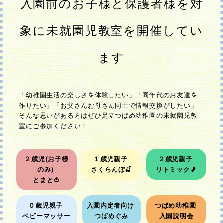
入園前のお子様と保護者様を対
象に未就園児教室を開催してい
ます
「幼稚園生活の楽しさを体験したい」「同年代のお友達を
作りたい」「お父さんお母さん同士で情報交換がしたい」
そんな思いがある方はぜひ足立つばめ幼稚園の未就園児教
室にご参加ください！
２歳児(お子様
１歳児親子
２歳児親子
のみ)
さくらんぼ🍒
リトミック🎵
とまと🍅
０歳児親子
入園内定者向け
つばめ幼稚園
ベビーマッサー
つばめぐみ
入園説明会