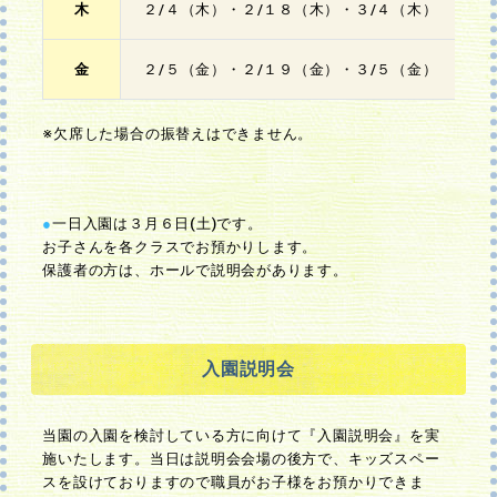
木
２/４（木）・２/１８（木）・３/４（木）
金
２/５（金）・２/１９（金）・３/５（金）
※欠席した場合の振替えはできません。
●
一日入園は３月６日(土)です。
お子さんを各クラスでお預かりします。
保護者の方は、ホールで説明会があります。
入園説明会
当園の入園を検討している方に向けて『入園説明会』を実
施いたします。当日は説明会会場の後方で、キッズスペー
スを設けておりますので職員がお子様をお預かりできま