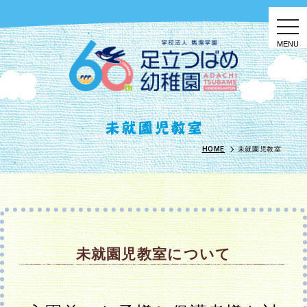
togg
navi
HOME
未就園児教室
未就園児教室について