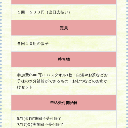
１回 ５００円（当日支払い）
定員
各回１０組の親子
持ち物
参加費(500円)・バスタオル1枚・白湯やお茶などお
子様の水分補給ができるもの・おむつなどのお出か
けセット
申込受付開始日
5/1(金)実施回⇒受付終了
7/17(金)実施回⇒受付終了