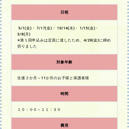
日程
5/1(金)・ 7/17(金)・ 10/14(水)・ 1/15(金)・
3/8(月)
※第１回申込みは定員に達したため、4/28(金)に締め
切りました
対象年齢
生後２か月～11か月のお子様と保護者様
時間
１０：００～１１：３０
費用