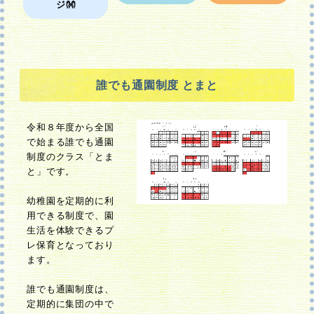
ジ👐
誰でも通園制度 とまと
令和８年度から全国
で始まる誰でも通園
制度のクラス「とま
と」です。
幼稚園を定期的に利
用できる制度で、園
生活を体験できるプ
レ保育となっており
ます。
誰でも通園制度は、
定期的に集団の中で