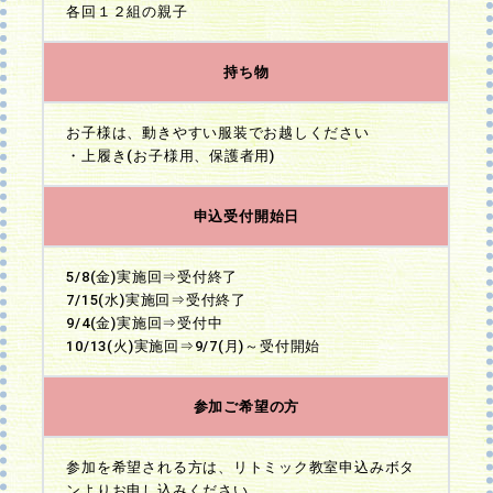
各回１２組の親子
持ち物
お子様は、動きやすい服装でお越しください
・上履き(お子様用、保護者用)
申込受付開始日
5/8(金)実施回⇒受付終了
7/15(水)実施回⇒受付終了
9/4(金)実施回⇒受付中
10/13(火)実施回⇒9/7(月)～受付開始
参加ご希望の方
参加を希望される方は、リトミック教室申込みボタ
ンよりお申し込みください。