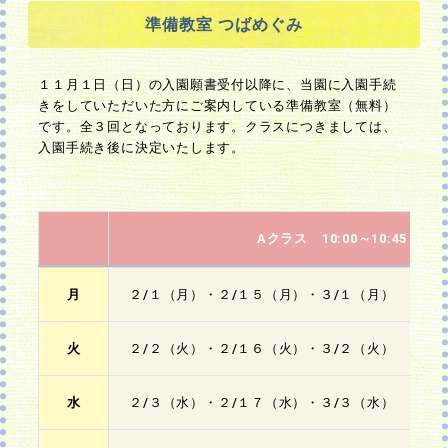
準備教室 つばめぐみ
１１月１日（日）の入園願書受付以降に、当園に入園手続
きをしていただいた方にご案内している準備教室（無料）
です。全３回となっております。クラスにつきましては、
入園手続き後に決定いたします。
Aクラス 10:00～10:45 / B
月
２/１（月）・２/１５（月）・３/１（月）
火
２/２（火）・２/１６（火）・３/２（火）
水
２/３（水）・２/１７（水）・３/３（水）