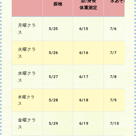
型/身長
水あそび
探検
体重測定
月曜クラ
5/25
6/15
7/6
ス
火曜クラ
5/26
6/16
7/7
ス
水曜クラ
5/27
6/17
7/8
ス
木曜クラ
5/28
6/18
7/9
ス
金曜クラ
5/29
6/19
7/10
ス