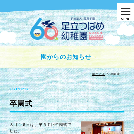
togg
navi
園からのお知らせ
園だより
卒園式
2024/03/16
卒園式
３月１６日は、第５７回卒園式で
した。