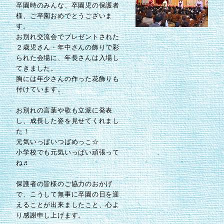
卒園時のみんな、卒園児の保護者
様、ご卒園おめでとうございま
す。
お別れ交流会でプレゼントされた
２歳児さん・年中さんの飾りで彩
られた会場に、年長さんは入場し
てきました。
胸には年少さんの作った花飾りも
付けています。
お別れの言葉や歌も立派に発表
し、成長した姿を見せてくれまし
た！
元気いっぱいつばめっこ☆
小学校でも元気いっぱい頑張って
ね♬
保護者の皆様のご協力のおかげ
で、こうして無事に卒園の日を迎
えることが出来ましたこと、心よ
り感謝申し上げます。