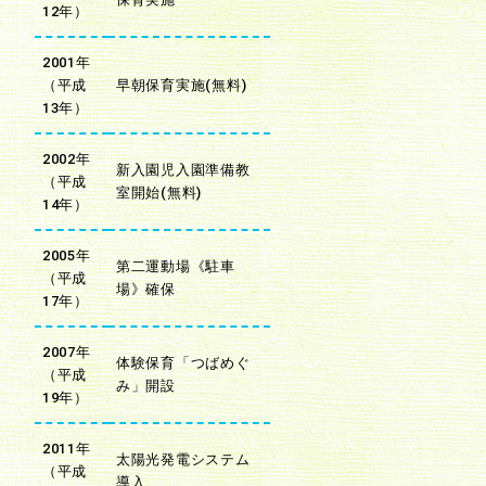
12年）
2001年
（平成
早朝保育実施(無料)
13年）
2002年
新入園児入園準備教
（平成
室開始(無料)
14年）
2005年
第二運動場《駐車
（平成
場》確保
17年）
2007年
体験保育「つばめぐ
（平成
み」開設
19年）
2011年
太陽光発電システム
（平成
導入