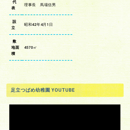
代
理事長 馬場信男
表
設
昭和42年4月1日
立
敷
地面
4570㎡
積
足立つばめ幼稚園 YOUTUBE