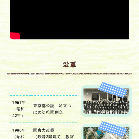
1967年
東京都公認 足立つ
（昭和
ばめ幼稚園創立
42年）
1986年
園舎大改築
（昭和
（鉄骨2階建て、教室