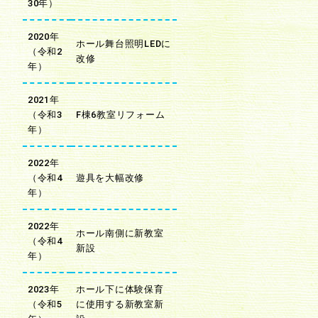
30年）
2020年
ホール舞台照明LEDに
（令和2
改修
年）
2021年
（令和3
F棟6教室リフォーム
年）
2022年
（令和4
遊具を大幅改修
年）
2022年
ホール南側に新教室
（令和4
新設
年）
2023年
ホール下に体験保育
（令和5
に使用する新教室新