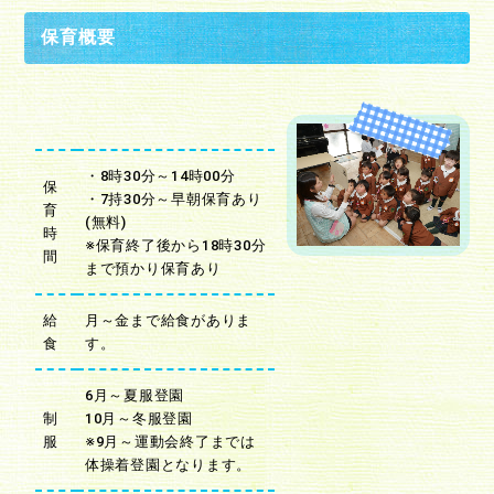
保育概要
・8時30分～14時00分
保
・7持30分～早朝保育あり
育
(無料)
時
※保育終了後から18時30分
間
まで預かり保育あり
給
月～金まで給食がありま
食
す。
6月～夏服登園
制
10月～冬服登園
服
※9月～運動会終了までは
体操着登園となります。