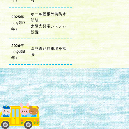
年）
設
ホール屋根外装防水
2025年
塗装
（令和7
太陽光発電システム
年）
設置
2026年
園児送迎駐車場を拡
（令和8
張
年）