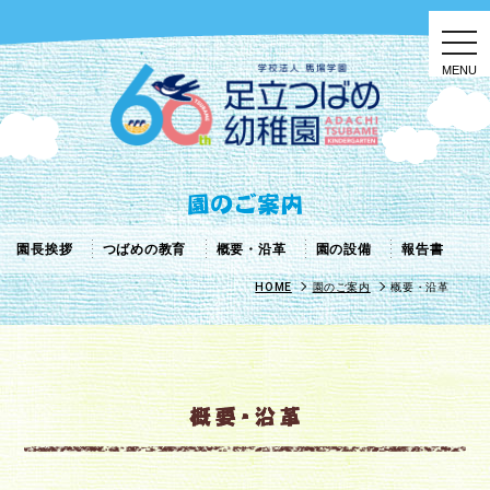
togg
navi
園長挨拶
つばめの教育
概要・沿革
園の設備
報告書
HOME
園のご案内
概要・沿革