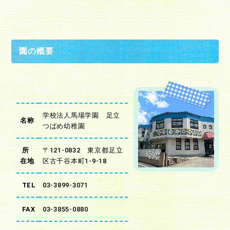
園の概要
学校法人馬場学園 足立
名称
つばめ幼稚園
所
〒121-0832 東京都足立
在地
区古千谷本町1-9-18
TEL
03-3899-3071
FAX
03-3855-0880