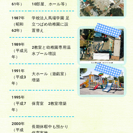
61年）
10部屋、ホール等）
1987年
学校法人馬場学園 足
（昭和
立つばめ幼稚園に設
62年）
置替え
1989年
2教室と幼稚園専用温
（平成元
水プール増設
年）
1991年
大ホール（遊戯室）
（平成3
増築
年）
1995年
（平成7
保育室 2教室増築
年）
2000年
長期休暇中も預かり
（平成
保育実施