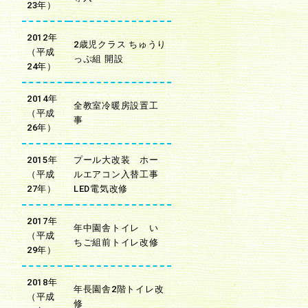
23年）
2012年
2歳児クラス ちゅうり
（平成
っぷ組 開設
24年）
2014年
全教室冷暖房設置工
（平成
事
26年）
2015年
プール大改装 ホー
（平成
ルエアコン入替工事
27年）
LED電気改修
2017年
年中園舎トイレ い
（平成
ちご組前トイレ改修
29年）
2018年
年長園舎2階トイレ改
（平成
修